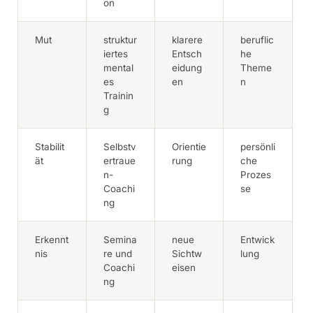
on
Mut
struktur
klarere
beruflic
iertes
Entsch
he
mental
eidung
Theme
es
en
n
Trainin
g
Stabilit
Selbstv
Orientie
persönli
ät
ertraue
rung
che
n-
Prozes
Coachi
se
ng
Erkennt
Semina
neue
Entwick
nis
re und
Sichtw
lung
Coachi
eisen
ng