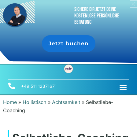
sichere dir jetzt deine
Kostenlose persönliche
Beratung!
Jetzt buchen
+49 511 12371671
Home
»
Hollistisch
»
Achtsamkeit
»
Selbstliebe-
Coaching