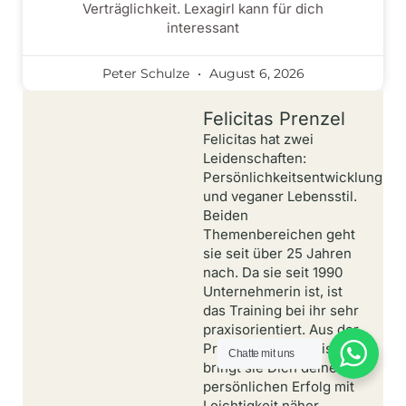
Verträglichkeit. Lexagirl kann für dich
interessant
Peter Schulze
August 6, 2026
Felicitas Prenzel
Felicitas hat zwei
Leidenschaften:
Persönlichkeitsentwicklung
und veganer Lebensstil.
Beiden
Themenbereichen geht
sie seit über 25 Jahren
nach. Da sie seit 1990
Unternehmerin ist, ist
das Training bei ihr sehr
praxisorientiert. Aus der
Praxis für die Praxis
Chatte mit uns
bringt sie Dich deinem
persönlichen Erfolg mit
Leichtigkeit näher.