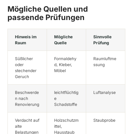
Mögliche Quellen und
passende Prüfungen
Hinweis im
Mögliche
Sinnvolle
Raum
Quelle
Prüfung
Süßlicher
Formaldehy
Raumluftme
oder
d, Kleber,
ssung
stechender
Möbel
Geruch
Beschwerde
leichtflüchtig
Luftanalyse
n nach
e
Renovierung
Schadstoffe
Verdacht auf
Holzschutzm
Staubprobe
alte
ittel,
Belastungen
Hausstaub