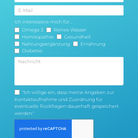
Ich interessiere mich für...
Omega 3
Reines Wasser
Homöopathie
Gesundheit
Nahrungsergänzung
Ernährung
Diabetes
"Ich willige ein, dass meine Angaben zur
Kontaktaufnahme und Zuordnung für
eventuelle Rückfragen dauerhaft gespeichert
werden."