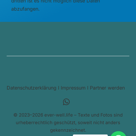
dritten ist es nicht möglich diese Daten
abzufangen.
Datenschutzerklärung
I
Impressum
I
Partner werden
© 2023–2026 ever-well.life – Texte und Fotos sind
urheberrechtlich geschützt, soweit nicht anders
gekennzeichnet.