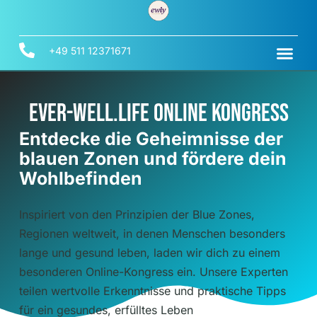
+49 511 12371671
Ever-Well.Life Online Kongress
Entdecke die Geheimnisse der
blauen Zonen und fördere dein
Wohlbefinden
Inspiriert von den Prinzipien der Blue Zones,
Regionen weltweit, in denen Menschen besonders
lange und gesund leben, laden wir dich zu einem
besonderen Online-Kongress ein.
Unsere Experten
teilen wertvolle Erkenntnisse und praktische Tipps
für ein gesundes, erfülltes Leben