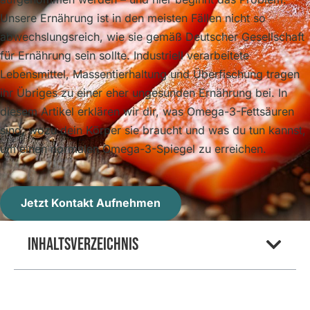
Unsere Ernährung ist in den meisten Fällen nicht so
abwechslungsreich, wie sie gemäß Deutscher Gesellschaft
für Ernährung sein sollte. Industriell verarbeitete
Lebensmittel, Massentierhaltung und Überfischung tragen
ihr Übriges zu einer eher ungesunden Ernährung bei. In
diesem Artikel erklären wir dir, was Omega-3-Fettsäuren
sind, wozu dein Körper sie braucht und was du tun kannst,
um einen normalen Omega-3-Spiegel zu erreichen.
Jetzt Kontakt Aufnehmen
Inhaltsverzeichnis