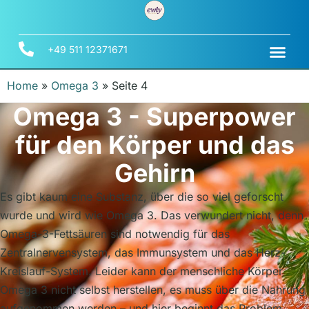
+49 511 12371671
Home
»
Omega 3
»
Seite 4
Omega 3 - Superpower
für den Körper und das
Gehirn
Es gibt kaum eine Substanz, über die so viel geforscht
wurde und wird wie Omega 3. Das verwundert nicht, denn
Omega-3-Fettsäuren sind notwendig für das
Zentralnervensystem, das Immunsystem und das Herz-
Kreislauf-System. Leider kann der menschliche Körper
Omega 3 nicht selbst herstellen, es muss über die Nahrung
aufgenommen werden – und hier beginnt das Problem.