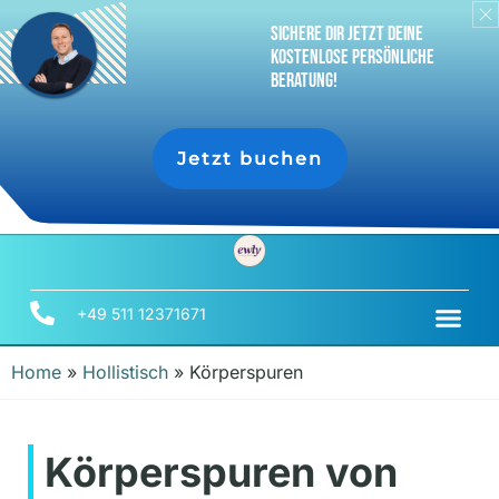
sichere dir jetzt deine
Kostenlose persönliche
Beratung!
Jetzt buchen
+49 511 12371671
Home
»
Hollistisch
»
Körperspuren
Körperspuren von