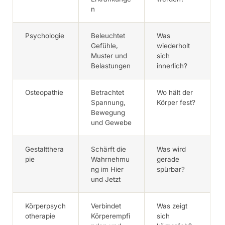
n
Psychologie
Beleuchtet
Was
Gefühle,
wiederholt
Muster und
sich
Belastungen
innerlich?
Osteopathie
Betrachtet
Wo hält der
Spannung,
Körper fest?
Bewegung
und Gewebe
Gestaltthera
Schärft die
Was wird
pie
Wahrnehmu
gerade
ng im Hier
spürbar?
und Jetzt
Körperpsych
Verbindet
Was zeigt
otherapie
Körperempfi
sich