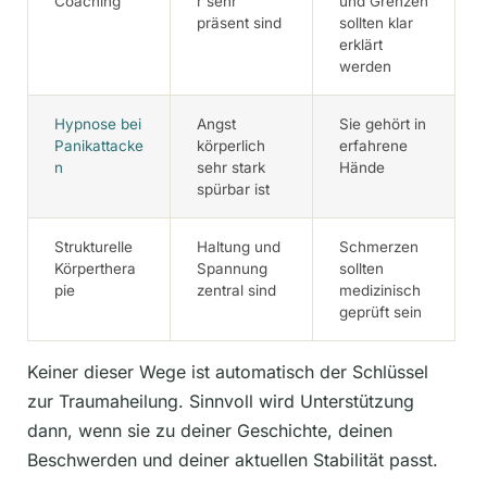
Coaching
r sehr
und Grenzen
präsent sind
sollten klar
erklärt
werden
Hypnose bei
Angst
Sie gehört in
Panikattacke
körperlich
erfahrene
n
sehr stark
Hände
spürbar ist
Strukturelle
Haltung und
Schmerzen
Körperthera
Spannung
sollten
pie
zentral sind
medizinisch
geprüft sein
Keiner dieser Wege ist automatisch der Schlüssel
zur Traumaheilung. Sinnvoll wird Unterstützung
dann, wenn sie zu deiner Geschichte, deinen
Beschwerden und deiner aktuellen Stabilität passt.