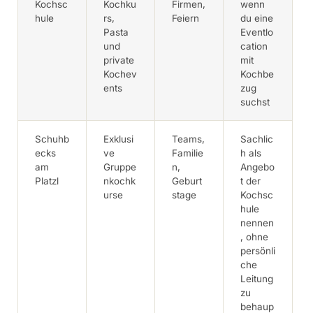
Kochsc
Kochku
Firmen,
wenn
hule
rs,
Feiern
du eine
Pasta
Eventlo
und
cation
private
mit
Kochev
Kochbe
ents
zug
suchst
Schuhb
Exklusi
Teams,
Sachlic
ecks
ve
Familie
h als
am
Gruppe
n,
Angebo
Platzl
nkochk
Geburt
t der
urse
stage
Kochsc
hule
nennen
, ohne
persönli
che
Leitung
zu
behaup