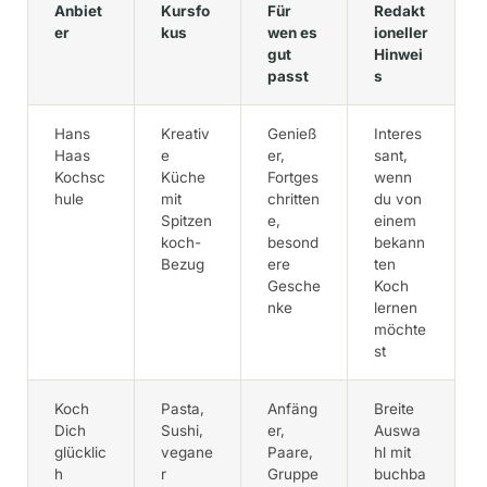
Anbiet
Kursfo
Für
Redakt
er
kus
wen es
ioneller
gut
Hinwei
passt
s
Hans
Kreativ
Genieß
Interes
Haas
e
er,
sant,
Kochsc
Küche
Fortges
wenn
hule
mit
chritten
du von
Spitzen
e,
einem
koch-
besond
bekann
Bezug
ere
ten
Gesche
Koch
nke
lernen
möchte
st
Koch
Pasta,
Anfäng
Breite
Dich
Sushi,
er,
Auswa
glücklic
vegane
Paare,
hl mit
h
r
Gruppe
buchba