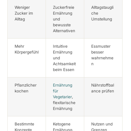
Weniger
Zuckerfreie
Alltagstaugli
Zucker im
Ernährung
che
Alltag
und
Umstellung
bewusste
Alternativen
Mehr
Intuitive
Essmuster
Körpergefühl
Ernährung
besser
und
wahrnehme
Achtsamkeit
n
beim Essen
Pflanzlicher
Ernährung
Nährstoffbal
kochen
für
ance prüfen
Vegetarier
,
flexitarische
Ernährung
Bestimmte
Ketogene
Nutzen und
Konzepte
Ernährung,
Grenzen