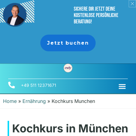
sichere dir jetzt deine
Kostenlose persönliche
Beratung!
Jetzt buchen
+49 511 12371671
Home
»
Ernährung
»
Kochkurs Munchen
Kochkurs in München