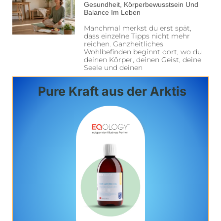
Gesundheit, Körperbewusstsein Und
Balance Im Leben
Manchmal merkst du erst spät,
dass einzelne Tipps nicht mehr
reichen. Ganzheitliches
Wohlbefinden beginnt dort, wo du
deinen Körper, deinen Geist, deine
Seele und deinen
Pure Kraft aus der Arktis