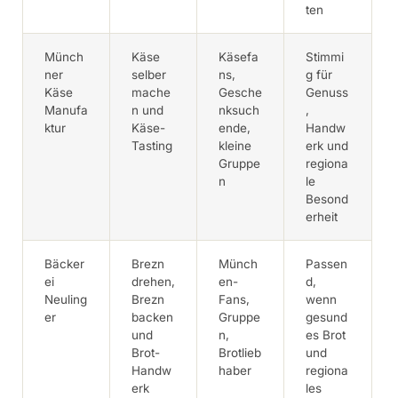
ten
Münch
Käse
Käsefa
Stimmi
ner
selber
ns,
g für
Käse
mache
Gesche
Genuss
Manufa
n und
nksuch
,
ktur
Käse-
ende,
Handw
Tasting
kleine
erk und
Gruppe
regiona
n
le
Besond
erheit
Bäcker
Brezn
Münch
Passen
ei
drehen,
en-
d,
Neuling
Brezn
Fans,
wenn
er
backen
Gruppe
gesund
und
n,
es Brot
Brot-
Brotlieb
und
Handw
haber
regiona
erk
les