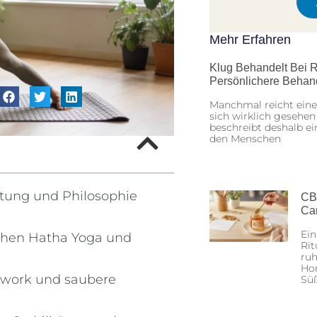
Mehr Erfahren
Klug Behandelt Bei R
Persönlichere Behan
Manchmal reicht eine
sich wirklich gesehen
beschreibt deshalb ei
den Menschen
utung und Philosophie
CB
Ca
Ein
schen Hatha Yoga und
Rit
ruh
Hon
thwork und saubere
Sü