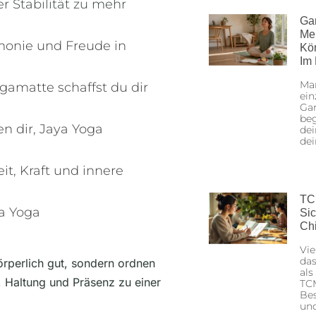
r Stabilität zu mehr
Ga
Me
monie und Freude in
Kö
Im
Man
gamatte schaffst du dir
ein
Gan
beg
n dir, Jaya Yoga
dei
de
it, Kraft und innere
TC
a Yoga
Sic
Ch
Vie
das
rperlich gut, sondern ordnen
als
 Haltung und Präsenz zu einer
TCM
Bes
un