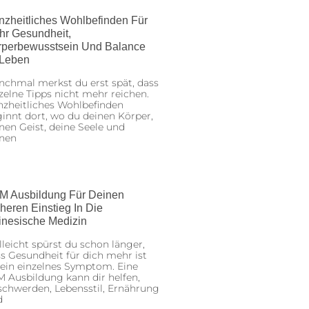
nzheitliches Wohlbefinden Für
hr Gesundheit,
rperbewusstsein Und Balance
 Leben
chmal merkst du erst spät, dass
zelne Tipps nicht mehr reichen.
zheitliches Wohlbefinden
innt dort, wo du deinen Körper,
nen Geist, deine Seele und
inen
M Ausbildung Für Deinen
heren Einstieg In Die
inesische Medizin
lleicht spürst du schon länger,
s Gesundheit für dich mehr ist
 ein einzelnes Symptom. Eine
 Ausbildung kann dir helfen,
chwerden, Lebensstil, Ernährung
d