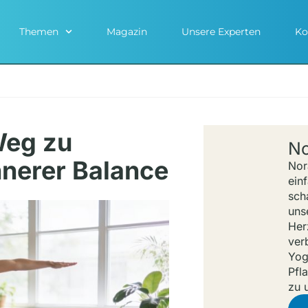
Themen
Magazin
Unsere Experten
Ko
Weg zu
No
innerer Balance
Nor
ein
sch
uns
Her
verb
Yog
Pfl
zu 