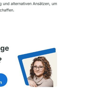
g und alternativen Ansätzen, um
schaffen.
ige
?
en