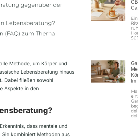
CB
beratung gegenüber der
Ca
Ein
chen Lebensberatung?
Rit
ruh
en (FAQ) zum Thema
Hon
Sü
volle Methode, um Körper und
Ga
Me
klassische Lebensberatung hinaus
Kö
t. Dabei fließen sowohl
Im
he Aspekte in den
Man
ein
Gan
beg
ebensberatung?
dei
de
 Erkenntnis, dass mentale und
. Sie kombiniert Methoden aus