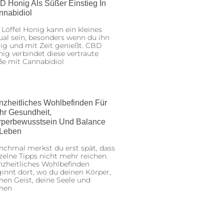
D Honig Als Süßer Einstieg In
nnabidiol
 Löffel Honig kann ein kleines
ual sein, besonders wenn du ihn
ig und mit Zeit genießt. CBD
ig verbindet diese vertraute
ße mit Cannabidiol
nzheitliches Wohlbefinden Für
hr Gesundheit,
rperbewusstsein Und Balance
 Leben
chmal merkst du erst spät, dass
zelne Tipps nicht mehr reichen.
zheitliches Wohlbefinden
innt dort, wo du deinen Körper,
nen Geist, deine Seele und
inen