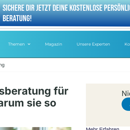
sichere dir jetzt deine Kostenlose persönl
Beratung!
Themen
Magazin
Unsere Experten
Ko
ng
sberatung für
Ni
arum sie so
Mehr Erfahren