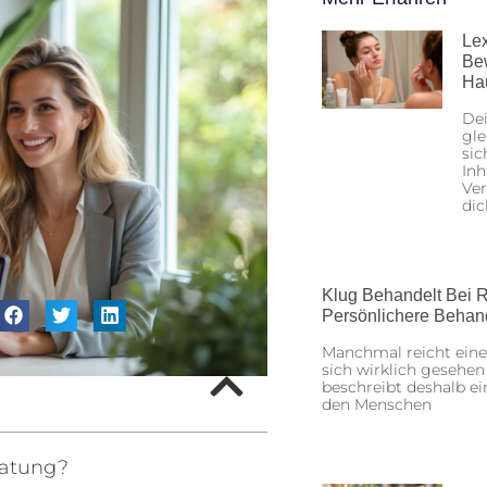
Lex
Be
Ha
Dei
gle
sic
Inh
Ver
dic
Klug Behandelt Bei R
Persönlichere Behan
Manchmal reicht eine
sich wirklich gesehen
beschreibt deshalb ei
den Menschen
ratung?