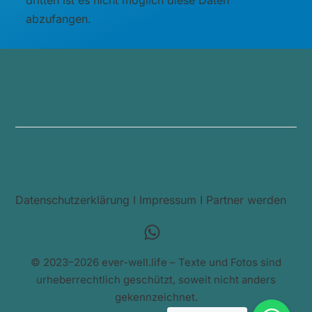
abzufangen.
Datenschutzerklärung
I
Impressum
I
Partner werden
© 2023–2026 ever-well.life – Texte und Fotos sind
urheberrechtlich geschützt, soweit nicht anders
gekennzeichnet.