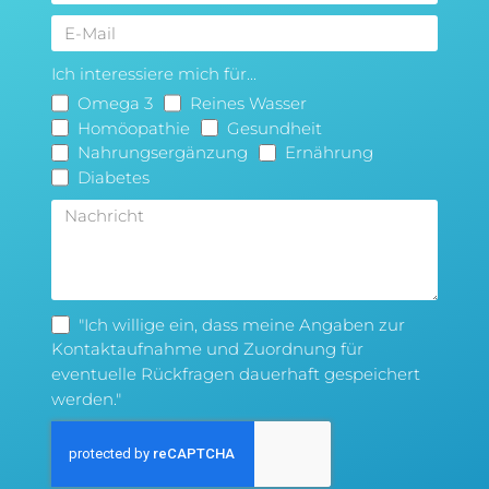
Ich interessiere mich für...
Omega 3
Reines Wasser
Homöopathie
Gesundheit
Nahrungsergänzung
Ernährung
Diabetes
"Ich willige ein, dass meine Angaben zur
Kontaktaufnahme und Zuordnung für
eventuelle Rückfragen dauerhaft gespeichert
werden."