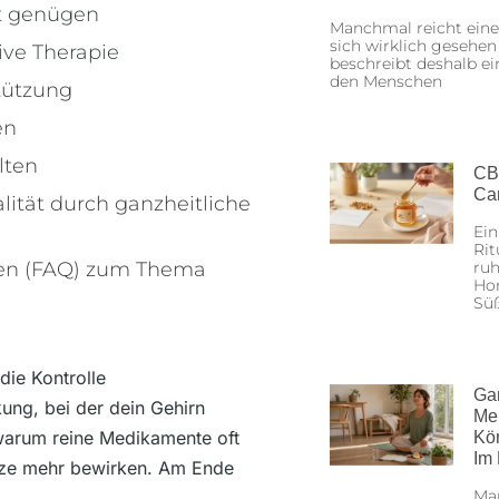
t genügen
Manchmal reicht eine
sich wirklich gesehen
ive Therapie
beschreibt deshalb ei
den Menschen
tützung
en
lten
CB
Ca
tät durch ganzheitliche
Ein
Rit
ruh
ten (FAQ) zum Thema
Hon
Sü
die Kontrolle
Ga
ung, bei der dein Gehirn
Me
, warum reine Medikamente oft
Kö
Im
ätze mehr bewirken. Am Ende
Man