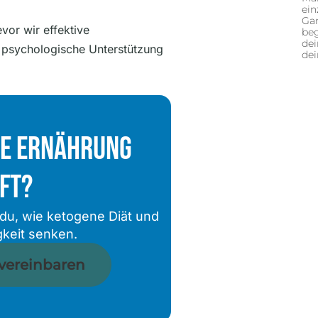
ein
Gan
vor wir effektive
beg
dei
 psychologische Unterstützung
de
he Ernährung
lft?
du, wie ketogene Diät und
gkeit senken.
 vereinbaren