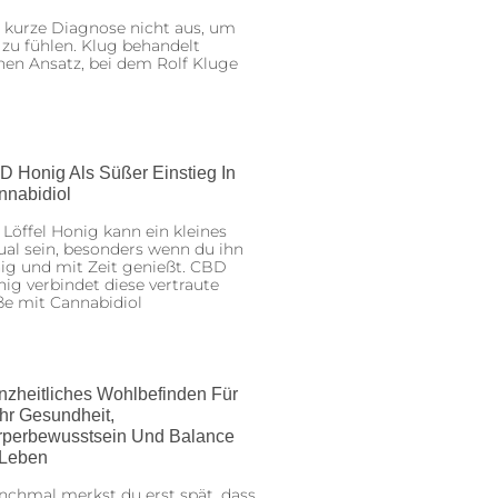
 kurze Diagnose nicht aus, um
 zu fühlen. Klug behandelt
nen Ansatz, bei dem Rolf Kluge
D Honig Als Süßer Einstieg In
nnabidiol
 Löffel Honig kann ein kleines
ual sein, besonders wenn du ihn
ig und mit Zeit genießt. CBD
ig verbindet diese vertraute
ße mit Cannabidiol
nzheitliches Wohlbefinden Für
hr Gesundheit,
rperbewusstsein Und Balance
 Leben
chmal merkst du erst spät, dass