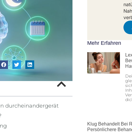
nat
Nah
ver
Mehr Erfahren
Lex
Be
Ha
Dei
gle
sic
Inh
Ver
dic
rn durcheinandergerät
?
Klug Behandelt Bei R
ung
Persönlichere Behan