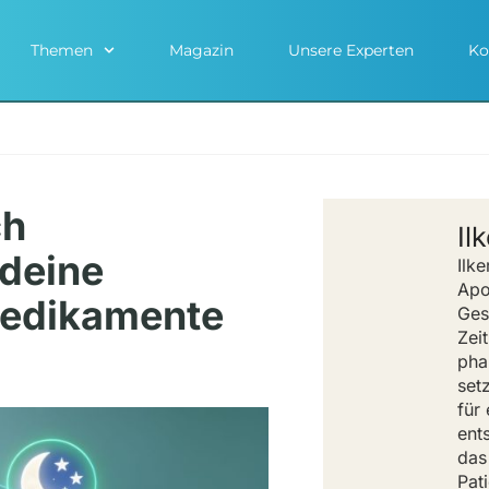
Themen
Magazin
Unsere Experten
Ko
ch
Il
deine
Ilke
Apo
Medikamente
Ges
Zeit
pha
set
für
ents
das
Pat