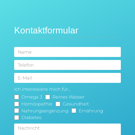
Kontaktformular
Ich interessiere mich für...
Omega 3
Reines Wasser
Homöopathie
Gesundheit
Nahrungsergänzung
Ernährung
Diabetes