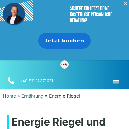
sichere dir jetzt deine
Kostenlose persönliche
Beratung!
Jetzt buchen
+49 511 12371671
Home
»
Ernährung
»
Energie Riegel
Energie Riegel und