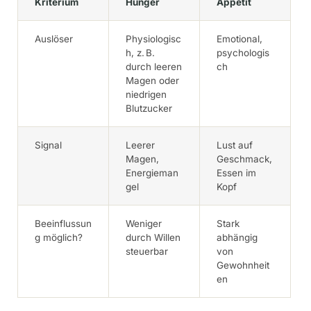
Kriterium
Hunger
Appetit
Auslöser
Physiologisc
Emotional,
h, z. B.
psychologis
durch leeren
ch
Magen oder
niedrigen
Blutzucker
Signal
Leerer
Lust auf
Magen,
Geschmack,
Energieman
Essen im
gel
Kopf
Beeinflussun
Weniger
Stark
g möglich?
durch Willen
abhängig
steuerbar
von
Gewohnheit
en