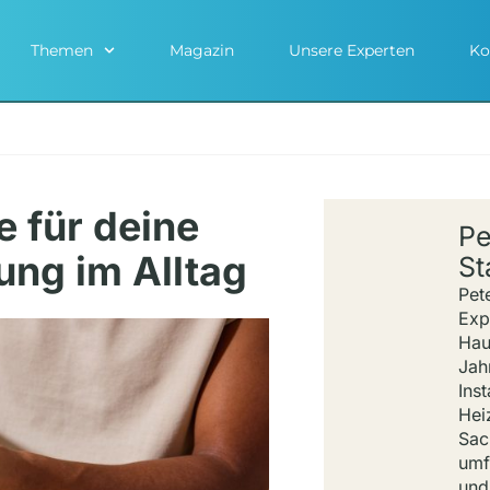
Themen
Magazin
Unsere Experten
Ko
 für deine
Pe
ng im Alltag
S
Pet
Exp
Hau
Jah
Inst
Hei
Sac
umf
und