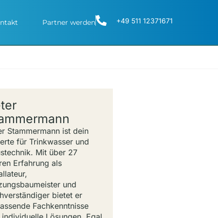
+49 511 12371671
ntakt
Partner werden
ter
tammermann
er Stammermann ist dein
erte für Trinkwasser und
stechnik. Mit über 27
ren Erfahrung als
allateur,
zungsbaumeister und
hverständiger bietet er
assende Fachkenntnisse
 individuelle Lösungen. Egal