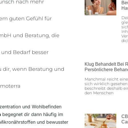
Wunsch nach mehr
Be
Ha
Dei
em guten Gefühl für
gle
sic
Inh
mbH und Beratung, die
Ver
dic
e und Bedarf besser
Klug Behandelt Bei R
u dir, wenn Beratung und
Persönlichere Behan
Manchmal reicht eine
sich wirklich gesehen
smoterra
beschreibt deshalb ei
den Menschen
zentration und Wohlbefinden
a
begegnet dir dann häufig im
CB
ikronährstoffen und bewusster
Ca