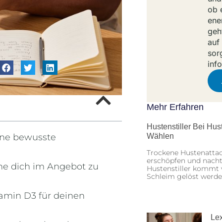
ob 
ene
geh
auf
sor
inf
Mehr Erfahren
Hustenstiller Bei Hu
eine bewusste
Wählen
Trockene Hustenatta
erschöpfen und nachts
ne dich im Angebot zu
Hustenstiller kommt v
Schleim gelöst werd
amin D3 für deinen
Lex