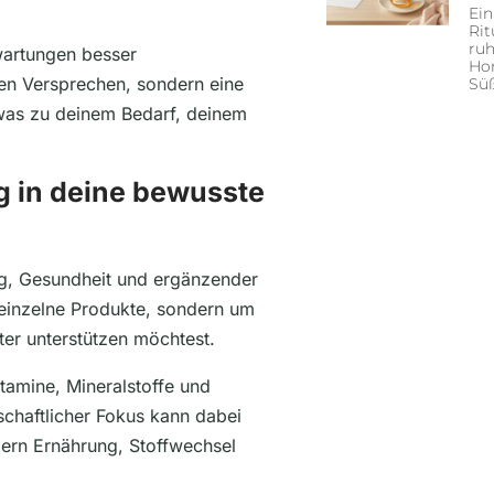
Ein
Rit
ruh
rwartungen besser
Hon
n Versprechen, sondern eine
Sü
 was zu deinem Bedarf, deinem
eg in deine bewusste
g, Gesundheit und ergänzender
 einzelne Produkte, sondern um
ter unterstützen möchtest.
itamine, Mineralstoffe und
chaftlicher Fokus kann dabei
ndern Ernährung, Stoffwechsel