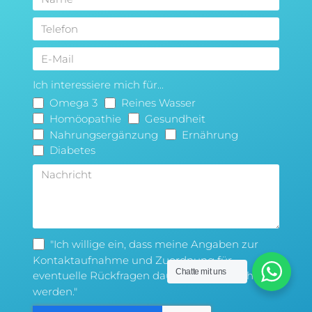
Ich interessiere mich für...
Omega 3
Reines Wasser
Homöopathie
Gesundheit
Nahrungsergänzung
Ernährung
Diabetes
"Ich willige ein, dass meine Angaben zur
Kontaktaufnahme und Zuordnung für
Chatte mit uns
eventuelle Rückfragen dauerhaft gespeichert
werden."