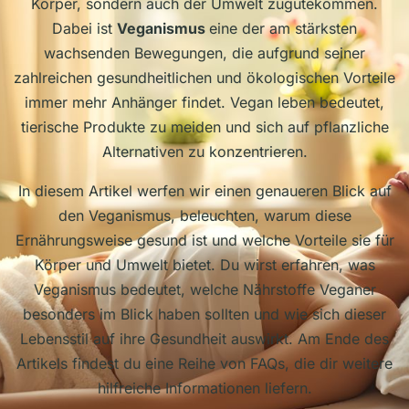
Körper, sondern auch der Umwelt zugutekommen.
Dabei ist
Veganismus
eine der am stärksten
wachsenden Bewegungen, die aufgrund seiner
zahlreichen gesundheitlichen und ökologischen Vorteile
immer mehr Anhänger findet. Vegan leben bedeutet,
tierische Produkte zu meiden und sich auf pflanzliche
Alternativen zu konzentrieren.
In diesem Artikel werfen wir einen genaueren Blick auf
den Veganismus, beleuchten, warum diese
Ernährungsweise gesund ist und welche Vorteile sie für
Körper und Umwelt bietet. Du wirst erfahren, was
Veganismus bedeutet, welche Nährstoffe Veganer
besonders im Blick haben sollten und wie sich dieser
Lebensstil auf ihre Gesundheit auswirkt. Am Ende des
Artikels findest du eine Reihe von FAQs, die dir weitere
hilfreiche Informationen liefern.