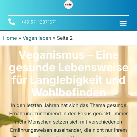
+49 511 12371671
Home
»
Vegan leben
»
Seite 2
Veganismus – Eine
gesunde Lebensweise
für Langlebigkeit und
Wohlbefinden
In den letzten Jahren hat sich das Thema gesunde
Ernährung zunehmend in den Fokus gerückt. Immer
mehr Menschen setzen sich mit verschiedenen
Ernährungsweisen auseinander, die nicht nur ihrem