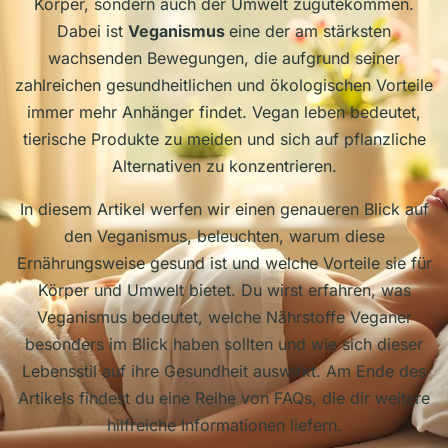
Körper, sondern auch der Umwelt zugutekommen.
Dabei ist
Veganismus
eine der am stärksten
wachsenden Bewegungen, die aufgrund seiner
zahlreichen gesundheitlichen und ökologischen Vorteile
immer mehr Anhänger findet. Vegan leben bedeutet,
tierische Produkte zu meiden und sich auf pflanzliche
Alternativen zu konzentrieren.
In diesem Artikel werfen wir einen genaueren Blick auf
den Veganismus, beleuchten, warum diese
Ernährungsweise gesund ist und welche Vorteile sie für
Körper und Umwelt bietet. Du wirst erfahren, was
Veganismus bedeutet, welche Nährstoffe Veganer
besonders im Blick haben sollten und wie sich dieser
Lebensstil auf ihre Gesundheit auswirkt. Am Ende des
Artikels findest du eine Reihe von FAQs, die dir weitere
hilfreiche Informationen liefern.