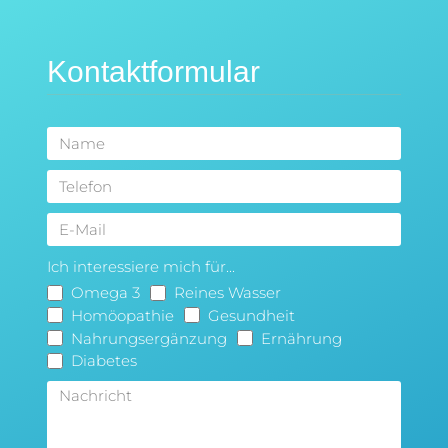
Kontaktformular
Ich interessiere mich für...
Omega 3
Reines Wasser
Homöopathie
Gesundheit
Nahrungsergänzung
Ernährung
Diabetes