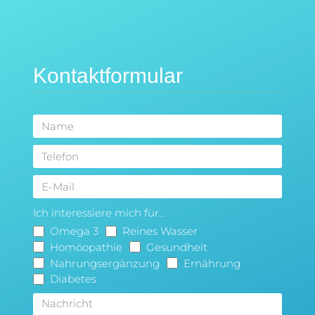
Kontaktformular
Ich interessiere mich für...
Omega 3
Reines Wasser
Homöopathie
Gesundheit
Nahrungsergänzung
Ernährung
Diabetes