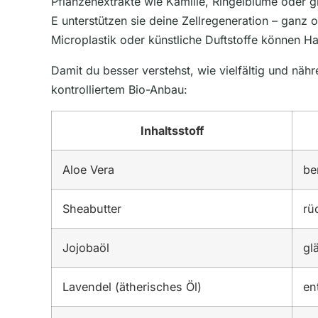
Pflanzenextrakte wie Kamille, Ringelblume oder gr
E unterstützen sie deine Zellregeneration – ganz
Microplastik oder künstliche Duftstoffe können Ha
Damit du besser verstehst, wie vielfältig und nähr
kontrolliertem Bio-Anbau:
Inhaltsstoff
Aloe Vera
be
Sheabutter
rü
Jojobaöl
gl
Lavendel (ätherisches Öl)
en