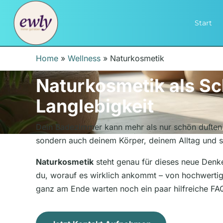
Start
Home
»
Wellness
»
Naturkosmetik
Naturkosmetik als Sc
Langlebigkeit
Dein Badezimmer kann mehr als nur schön duften 
sondern auch deinem Körper, deinem Alltag und 
Naturkosmetik
steht genau für dieses neue Denken
du, worauf es wirklich ankommt – von hochwertigen
ganz am Ende warten noch ein paar hilfreiche FAQs