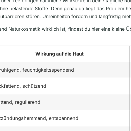
üner Tee bringen natürliche Wirkstoffe in deine tägliche Ro
 ohne belastende Stoffe. Denn genau da liegt das Problem h
utbarrieren stören, Unreinheiten fördern und langfristig me
end Naturkosmetik wirklich ist, findest du hier eine kleine Ü
Wirkung auf die Haut
ruhigend, feuchtigkeitsspendend
ckfettend, schützend
ättend, regulierend
tzündungshemmend, entspannend