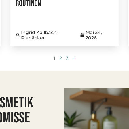
Routinen
Ingrid Kallbach-
Mai 24,
Rienäcker
2026
1
2
3
4
OSMETIK
OMISSE