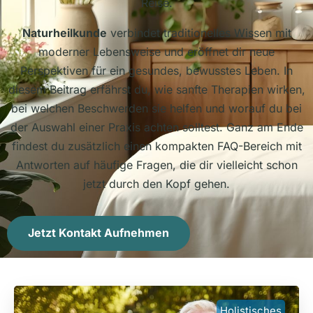
Reise.
Naturheilkunde
verbindet traditionelles Wissen mit
moderner Lebensweise und eröffnet dir neue
Perspektiven für ein gesundes, bewusstes Leben. In
diesem Beitrag erfährst du, wie sanfte Therapien wirken,
bei welchen Beschwerden sie helfen und worauf du bei
der Auswahl einer Praxis achten solltest. Ganz am Ende
findest du zusätzlich einen kompakten FAQ-Bereich mit
Antworten auf häufige Fragen, die dir vielleicht schon
jetzt durch den Kopf gehen.
Jetzt Kontakt Aufnehmen
Holistisches