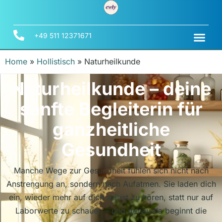
+49 511 12371671
Home
»
Hollistisch
»
Naturheilkunde
Naturheilkunde – deine
sanfte Begleiterin für
ganzheitliche
Gesundheit
Manche Wege zur Gesundheit fühlen sich nicht nach
Anstrengung an, sondern nach Aufatmen. Sie laden dich
ein, wieder mehr auf dich selbst zu hören, statt nur auf
Laborwerte zu schauen – und genau da beginnt die