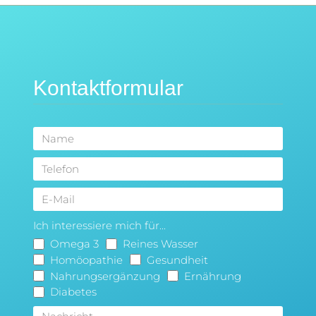
Kontaktformular
Ich interessiere mich für...
Omega 3
Reines Wasser
Homöopathie
Gesundheit
Nahrungsergänzung
Ernährung
Diabetes