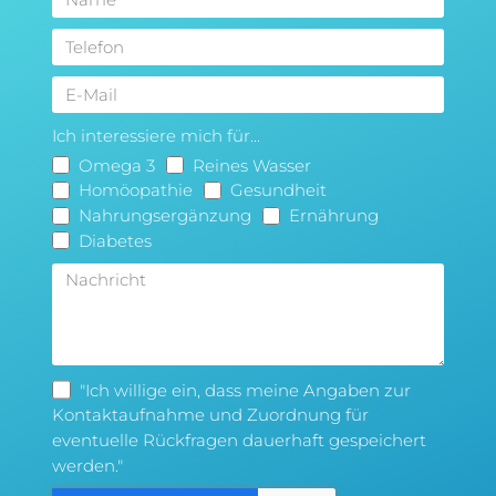
Ich interessiere mich für...
Omega 3
Reines Wasser
Homöopathie
Gesundheit
Nahrungsergänzung
Ernährung
Diabetes
"Ich willige ein, dass meine Angaben zur
Kontaktaufnahme und Zuordnung für
eventuelle Rückfragen dauerhaft gespeichert
werden."