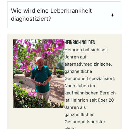
Wie wird eine Leberkrankheit
diagnostiziert?
Heinrich Noldes
Heinrich hat sich seit
Jahren auf
alternativmedizinische,
ganzheitliche
Gesundheit spezialisiert.
Nach Jahen im
kaufmännischen Bereich
ist Heinrich seit über 20
Jahren als
ganzheitlicher
Gesundheitsberater
aktiv.