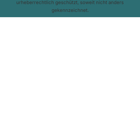
urheberrechtlich geschützt, soweit nicht anders
gekennzeichnet.