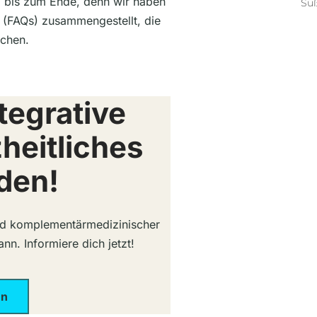
ib bis zum Ende, denn wir haben
Sü
 (FAQs) zusammengestellt, die
ichen.
tegrative
heitliches
den!
und komplementärmedizinischer
nn. Informiere dich jetzt!
en