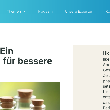
Themen
Magazin
Unsere Experten
Ko
 Ein
Il
 für bessere
Ilke
Apo
Ges
Zeit
pha
set
für
ents
das
Pat