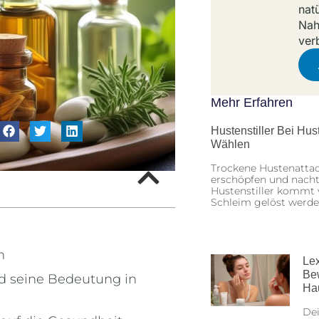
nat
Nah
ver
Mehr Erfahren
Hustenstiller Bei Hu
Wählen
Trockene Hustenatta
erschöpfen und nachts
Hustenstiller kommt v
Schleim gelöst werd
n
Lex
Be
d seine Bedeutung in
Ha
Dei