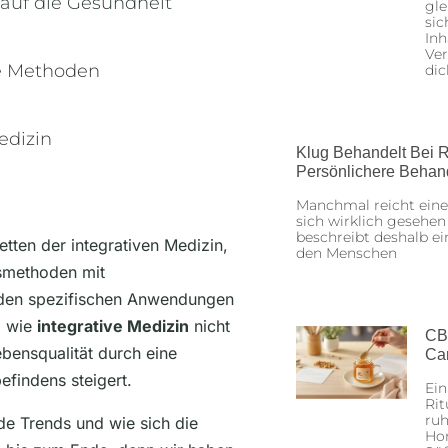
auf die Gesundheit
gle
sic
Inh
Ver
ve Methoden
dic
edizin
Klug Behandelt Bei R
Persönlichere Behan
Manchmal reicht eine
sich wirklich gesehen
beschreibt deshalb ei
cetten der integrativen Medizin,
den Menschen
smethoden mit
 den spezifischen Anwendungen
, wie
integrative Medizin
nicht
CB
bensqualität durch eine
Ca
findens steigert.
Ein
Rit
ruh
de Trends und wie sich die
Hon