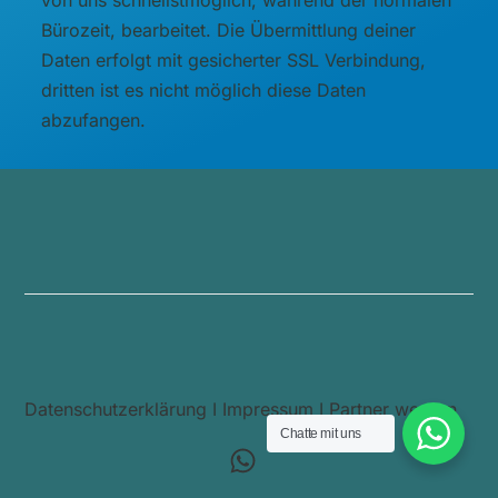
von uns schnellstmöglich, während der normalen
Bürozeit, bearbeitet. Die Übermittlung deiner
Daten erfolgt mit gesicherter SSL Verbindung,
dritten ist es nicht möglich diese Daten
abzufangen.
Datenschutzerklärung
I
Impressum
I
Partner werden
Chatte mit uns