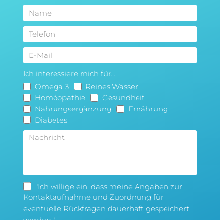
Ich interessiere mich für...
Omega 3
Reines Wasser
Homöopathie
Gesundheit
Nahrungsergänzung
Ernährung
Diabetes
"Ich willige ein, dass meine Angaben zur
Kontaktaufnahme und Zuordnung für
eventuelle Rückfragen dauerhaft gespeichert
werden."