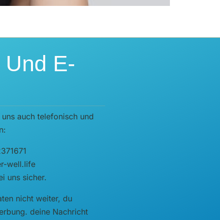
n Und E-
 uns auch telefonisch und
n:
2371671
-well.life
i uns sicher.
ten nicht weiter, du
rbung. deine Nachricht