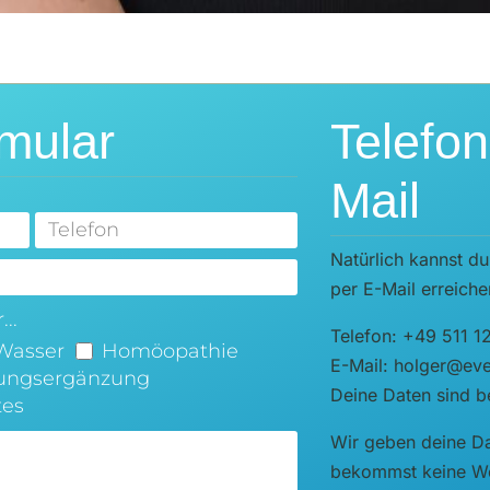
mular
Telefo
Mail
Natürlich kannst du
per E-Mail erreiche
..
Telefon: +49 511 1
Wasser
Homöopathie
E-Mail: holger@ever
ungsergänzung
Deine Daten sind be
tes
Wir geben deine Da
bekommst keine We