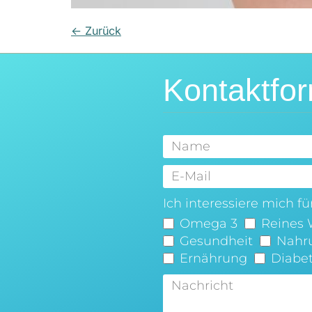
←
Zurück
Kontaktfor
Ich interessiere mich für.
Omega 3
Reines 
Gesundheit
Nahr
Ernährung
Diabe