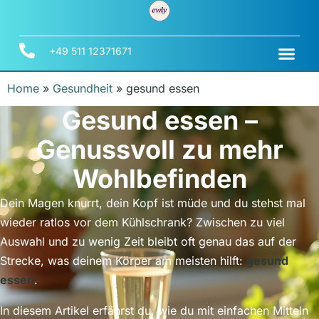
+49 511 12371671
Home
»
Gesundheit
»
gesund essen
Gesund essen –
Genussvoll zu mehr
Wohlbefinden
Dein Magen knurrt, dein Kopf ist müde und du stehst mal
wieder ratlos vor dem Kühlschrank? Zwischen zu viel
Auswahl und zu wenig Zeit bleibt oft genau das auf der
Strecke, was deinem Körper am meisten hilft:
gesund
essen
.
In diesem Artikel erfährst du, wie du mit einfachen Mitteln