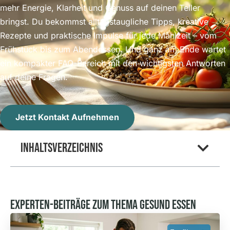
mehr Energie, Klarheit und Genuss auf deinen Teller
bringst. Du bekommst alltagstaugliche Tipps, kreative
Rezepte und praktische Impulse für jede Mahlzeit – vom
Frühstück bis zum Abendessen. Und ganz am Ende wartet
ein kompakter FAQ-Bereich mit den wichtigsten Antworten
auf deine Fragen.
Jetzt Kontakt Aufnehmen
Inhaltsverzeichnis
Experten-Beiträge Zum Thema Gesund Essen