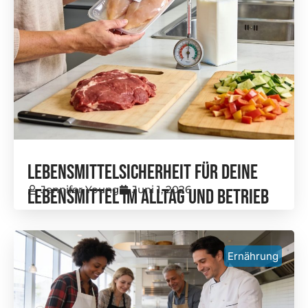
Lebensmittelsicherheit Für Deine
Jennifer Young
Juni 1, 2026
Lebensmittel Im Alltag Und Betrieb
Ernährung