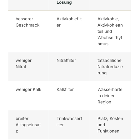
Lösung
besserer
Aktivkohlefilt
Aktivkohle,
Geschmack
er
Aktivkohlean
teil und
Wechselrhyt
hmus
weniger
Nitratfilter
tatsächliche
Nitrat
Nitratreduzie
rung
weniger Kalk
Kalkfilter
Wasserhärte
in deiner
Region
breiter
Trinkwasserf
Platz, Kosten
Alltagseinsat
ilter
und
z
Funktionen