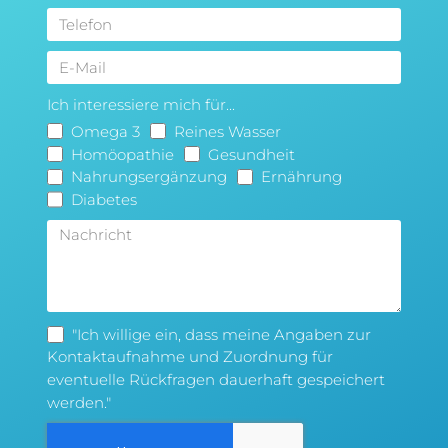
Ich interessiere mich für...
Omega 3
Reines Wasser
Homöopathie
Gesundheit
Nahrungsergänzung
Ernährung
Diabetes
"Ich willige ein, dass meine Angaben zur
Kontaktaufnahme und Zuordnung für
eventuelle Rückfragen dauerhaft gespeichert
werden."