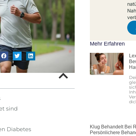
nat
Nah
ver
Mehr Erfahren
Lex
Be
Ha
Dei
gle
sic
Inh
Ver
s
dic
et sind
Klug Behandelt Bei R
en Diabetes
Persönlichere Behan