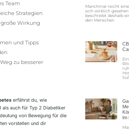
kes Team
Manchmal reicht eine
sich wirklich gesehen
iche Strategien
beschreibt deshalb ei
den Menschen
, große Wirkung
hmen und Tipps
CB
Ca
den
Ein
 Weg zu besserer
Rit
ruh
Hon
Sü
betes
erfährst du, wie
Ga
Me
1 als auch für Typ 2 Diabetiker
Kö
edeutung von Bewegung für die
Im
ten vorstellen und dir
Man