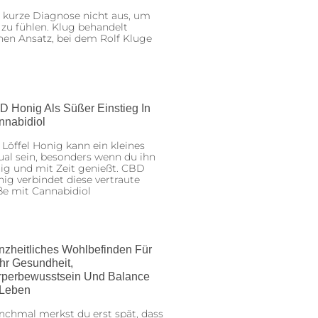
 kurze Diagnose nicht aus, um
 zu fühlen. Klug behandelt
nen Ansatz, bei dem Rolf Kluge
D Honig Als Süßer Einstieg In
nnabidiol
 Löffel Honig kann ein kleines
ual sein, besonders wenn du ihn
ig und mit Zeit genießt. CBD
ig verbindet diese vertraute
ße mit Cannabidiol
nzheitliches Wohlbefinden Für
hr Gesundheit,
rperbewusstsein Und Balance
 Leben
chmal merkst du erst spät, dass