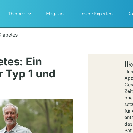
Themen
Magazin
Unsere Experten
Ko
iabetes
tes: Ein
Il
r Typ 1 und
Ilke
Apo
Ges
Zeit
pha
set
für
ents
das
Pat